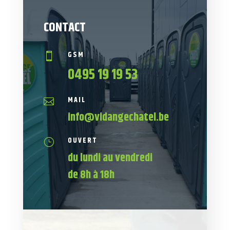
CONTACT
GSM

0495 19 19 53
MAIL

info@vidangechatel.be
OUVERT
}
du lundi au vendredi
de 8h à 18h