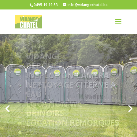
0495 19 19 53
info@vidangechatel.be
VIDANGE
DÉBOUCHAGE
INSPECTION CAMERA
NETTOYAGE CITERNE A
EAU
LOCATION WC –
URINOIRS
LOCATION REMORQUES