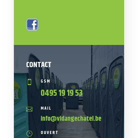
CONTACT
GSM

0495 19 19 53
MAIL

info@vidangechatel.be
OUVERT
}