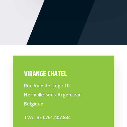
VIDANGE CHATEL
Rue Voie de Liège 10
Hermalle-sous-Argenteau
Belgique
TVA : BE 0761.407.834